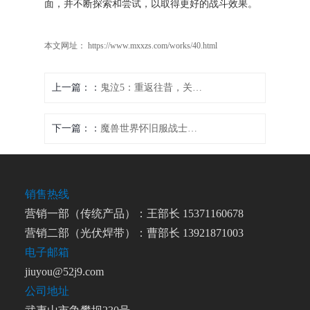
面，并不断探索和尝试，以取得更好的战斗效果。
本文网址： https://www.mxxzs.com/works/40.html
上一篇：
鬼泣5：重返往昔，关卡抉择
下一篇：
魔兽世界怀旧服战士武器天赋：力量荣耀熠熠
销售热线
营销一部（传统产品）：王部长 15371160678
营销二部（光伏焊带）：曹部长 13921871003
电子邮箱
jiuyou@52j9.com
公司地址